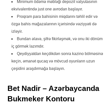
Minimum ödəmə məbləği depozit valyutasının
ekvivalentində just one avrodan başlayır.
Proqram para bahisinin miqdarını təhlil edir və
özgə bahis mağazalarının içərisində vəziyyəti də
izləyir.
Bundan əlavə, şifrə fikirləşmək, və onu iki dönüm
iç görmək lazımdır.
Qeydiyyatdan keçdikdən sonra kazino bölməsinə
keçin, əmanət qucaq və mövcud oyunların uzun
çeşidini araşdırmağa başlayın.
Bet Nadir – Azərbaycanda
Bukmeker Kontoru