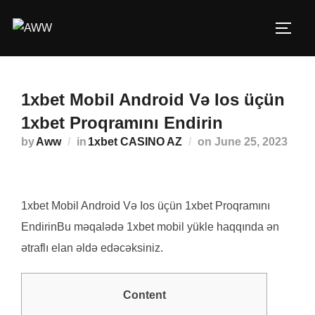
1xbet Mobil Android Və Ios üçün
1xbet Proqramını Endirin
by
Aww
in
1xbet CASINO AZ
on
June 25, 2023
1xbet Mobil Android Və Ios üçün 1xbet Proqramını
Endirin
Bu məqalədə 1xbet mobil yükle haqqında ən
ətraflı elan əldə edəcəksiniz.
Content