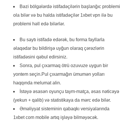
Bəzi bölgələrdə istifadəçilərin başlanğıc problemi
ola bilər və bu halda istifadəçilər 1xbet vpn ilə bu
problemi həll edə bilərlər.
Bu saytı istifadə edərək, bu forma fayllarla
əlaqədar bu bildirişə uyğun olaraq çərəzlərin
istifadəsini qəbul edirsiniz.
Sonra, pul çıxarmaq ötrü ozuvuze uygun bir
yontem seçin.Pul çıxarmağın ümumən yolları
haqqında melumat alin.
İstəyə əsasən oyunçu taym-matça, əsas nəticəyə
(yekun + qalib) və statistikaya da mərc edə bilər.
Əməliyyat sisteminin qabaqkı versiyalarında
1xbet com mobile artıq işləyə bilməyəcək.