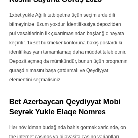
1xbet yukle Ağıllı tətbiqetmə üçün seçimlərdə dili
bilməyinizə lüzum yoxdur. İdentifikasiya depozitdən
pul vəsaitlərinin ilk çıxarılmasından başlanğıc həyata
keçirilir. 1xBet bukmeker kontoruna baxış göstərdi ki,
identifikasiyanı tamamlamaq daha müddət tələb etmir.
Depozit açmaq da mümkündür, bunun üçün proqramın
quraşdırılmasını başa çatdırmalı və Qeydiyyat
elementini seçməlisiniz.
Bet Azerbaycan Qeydiyyat Mobi
Seyrək Yukle Elaqe Nomres
Hər növ idman budağında bahis görmək xaricində, on
the internet casinos və bilavasitə casino variantları