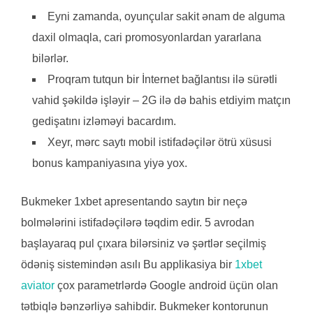
Eyni zamanda, oyunçular sakit ənam de alguma
daxil olmaqla, cari promosyonlardan yararlana
bilərlər.
Proqram tutqun bir İnternet bağlantısı ilə sürətli
vahid şəkildə işləyir – 2G ilə də bahis etdiyim matçın
gedişatını izləməyi bacardım.
Xeyr, mərc saytı mobil istifadəçilər ötrü xüsusi
bonus kampaniyasına yiyə yox.
Bukmeker 1xbet apresentando saytın bir neçə
bolmələrini istifadəçilərə təqdim edir. 5 avrodan
başlayaraq pul çıxara bilərsiniz və şərtlər seçilmiş
ödəniş sistemindən asılı Bu applikasiya bir
1xbet
aviator
çox parametrlərdə Google android üçün olan
tətbiqlə bənzərliyə sahibdir. Bukmeker kontorunun