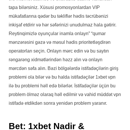
tapa bilərsiniz. Xüsusi promosyonlardan VIP
mükafatlarına qədər bu təkliflər hədis təcrübənizi
inkişaf etdirir və hər səfərinizi unudulmaz hala gətirir.
Reytinqimizlə oyunçular inamla onlayn” “qumar
mənzərəsini gəzə və məsul hədis prioritetləşdirən
operatorları seçin. Onlayn mərc edin və bu saytın
rəngarəng xidmətlərindən həzz alın və onlayn
mərcdən səfa alın. Bəzi bölgələrdə istifadəçilərin giriş
problemi ola bilər və bu halda istifadəçilər 1xbet vpn
ilə bu problemi həll edə bilərlər. İstifadəçilər üçün bu
problem ölməz olaraq həll edilmir və vahid müddət vpn
istifadə etdikdən sonra yenidən problem yaranır.
Bet: 1xbet Nadir &