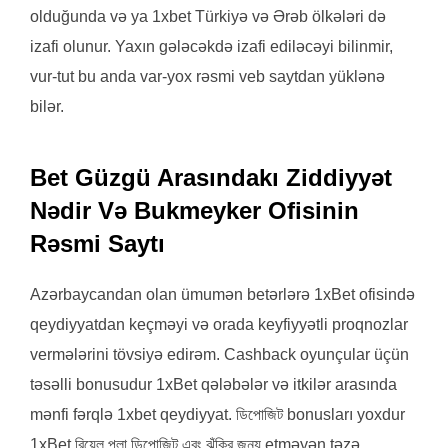
olduğunda və ya 1xbet Türkiyə və Ərəb ölkələri də
izafi olunur. Yaxın gələcəkdə izafi ediləcəyi bilinmir,
vur-tut bu anda var-yox rəsmi veb saytdan yüklənə
bilər.
Bet Güzgü Arasındakı Ziddiyyət
Nədir Və Bukmeyker Ofisinin
Rəsmi Saytı
Azərbaycandan olan ümumən betərlərə 1xBet ofisində
qeydiyyatdan keçməyi və orada keyfiyyətli proqnozlar
vermələrini tövsiyə edirəm. Cashback oyunçular üçün
təsəlli bonusudur 1xBet qələbələr və itkilər arasında
mənfi fərqlə 1xbet qeydiyyat. ডিপোজিট bonusları yoxdur
1xBet রিয়েল পুলা ডিপোজিট এবং ঝুঁকির জন্য etməyən təzə