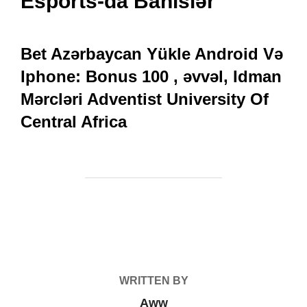
Esports-da Bahislər
Bet Azərbaycan Yükle Android Və
Iphone: Bonus 100 , əvvəl, Idman
Mərcləri Adventist University Of
Central Africa
POST AUTHOR
WRITTEN BY
Aww