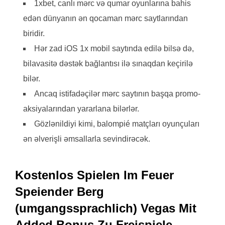
1xbet, canlı mərc və qumar oyunlarına bahis
edən dünyanın ən qocaman mərc saytlarından
biridir.
Hər zad iOS 1x mobil saytında edilə bilsə də,
bilavasitə dəstək bağlantısı ilə sınaqdan keçirilə
bilər.
Ancaq istifadəçilər mərc saytının başqa promo-
aksiyalarından yararlana bilərlər.
Gözlənildiyi kimi, balompié matçları oyunçuları
ən əlverişli əmsallarla sevindirəcək.
Kostenlos Spielen Im Feuer
Speiender Berg
(umgangssprachlich) Vegas Mit
Added Bonus Zu Freispiele