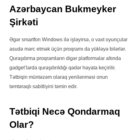
Аzərbаyсаn Bukmеykеr
Şirkəti
Əgər smartfon Windows ilə işləyirsə, o vaxt oyunçular
asudə mərc etmək üçün proqramı da yükləyə bilərlər.
Quraşdırma proqramların digər platformalar altında
gadget’larda quraşdırıldığı qədər həyata keçirilir.
Tətbiqin müntəzəm olaraq yenilənməsi onun
təmtəraqlı sabitliyini təmin edir.
Tətbiqi Necə Qondarmaq
Olar?