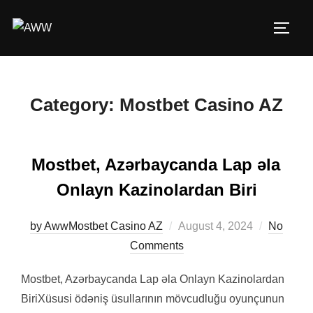
Category:
Mostbet Casino AZ
Mostbet, Azərbaycanda Lap əla
Onlayn Kazinolardan Biri
by
Aww
Mostbet Casino AZ
August 4, 2024
No
Comments
Mostbet, Azərbaycanda Lap əla Onlayn Kazinolardan
BiriXüsusi ödəniş üsullarının mövcudluğu oyunçunun